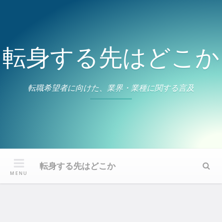
Skip
to
content
転身する先はどこか
転職希望者に向けた、業界・業種に関する言及
転身する先はどこか
Sear
MENU