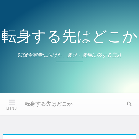
Skip
to
content
転身する先はどこか
転職希望者に向けた、業界・業種に関する言及
転身する先はどこか
Sear
MENU