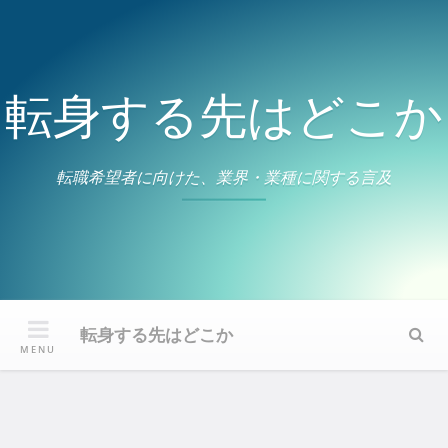
Skip
to
content
転身する先はどこか
転職希望者に向けた、業界・業種に関する言及
転身する先はどこか
Sear
MENU